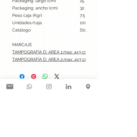
Packaging: largo (cm)
25
Packaging: ancho (cm)
32
Peso caja (Kgr)
7.5
Unidades/caja
100
Catálogo
Stock internacional
MARCAJE
TAMPOGRAFÍA D: AREA 1.max: 4x3 cm
TAMPOGRAFÍA D: AREA 2.max: 4x3 cm
Síguenos en nuestras redes
sociales:
Contacto@gogift.cl
Badajoz 100, oficina 523, Las
Condes, Chile.