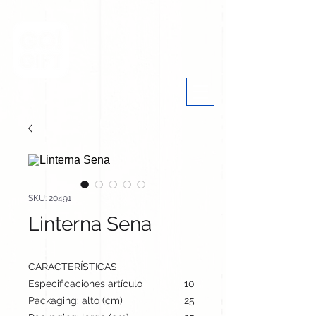
SKU: 20491
Linterna Sena
CARACTERÍSTICAS
Especificaciones artículo
10 cm / 5.2 cm / 2.8 cm | 50
Packaging: alto (cm)
25