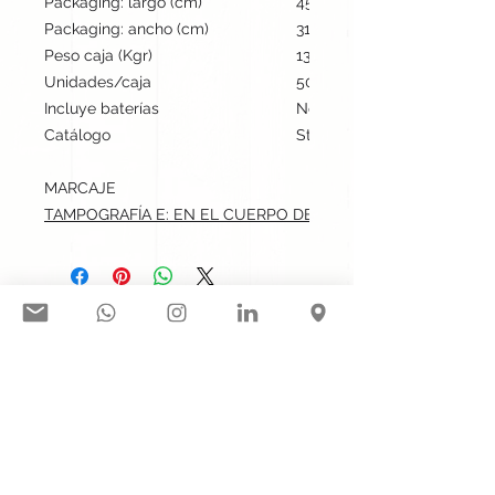
Packaging: largo (cm)
45
Packaging: ancho (cm)
31
Peso caja (Kgr)
13
Unidades/caja
500
Incluye baterías
No
Catálogo
Stock internacional
MARCAJE
TAMPOGRAFÍA E: EN EL CUERPO DE LA LINTERNA.max: 3x0.
Síguenos en nuestras redes
sociales:
Contacto@gogift.cl
Badajoz 100, oficina 523, Las
Condes, Chile.