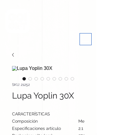
SKU: 21252
Lupa Yoplin 30X
CARACTERÍSTICAS
Composición
Metal
Especificaciones artículo
2.1 cm / 5.3 cm / 2.8 cm | 60