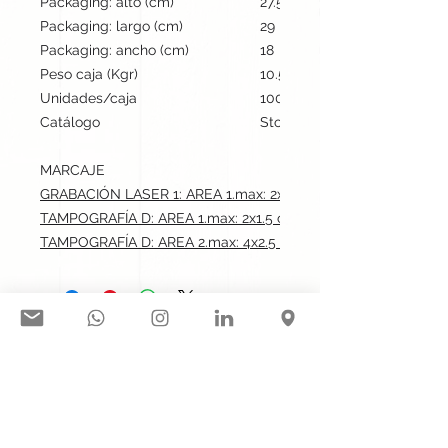
Packaging: alto (cm)
27.5
Packaging: largo (cm)
29
Packaging: ancho (cm)
18
Peso caja (Kgr)
10.5
Unidades/caja
100
Catálogo
Stock internacional
MARCAJE
GRABACIÓN LASER 1: AREA 1.max: 2x1.5 cm
TAMPOGRAFÍA D: AREA 1.max: 2x1.5 cm
TAMPOGRAFÍA D: AREA 2.max: 4x2.5 cm
Síguenos en nuestras redes
sociales:
Contacto@gogift.cl