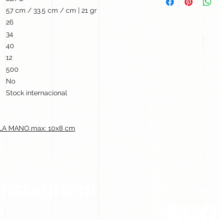
57 cm / 33.5 cm / cm | 21 gr
26
34
40
12
500
No
Stock internacional
 LA MANO.max: 10x8 cm
Instagram!
Síguenos en nuestra