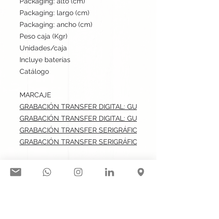
Packaging: alto (cm)
35
Packaging: largo (cm)
65
Packaging: ancho (cm)
37
Peso caja (Kgr)
7.2
Unidades/caja
400
Incluye baterías
No
Catálogo
Stock internacional
MARCAJE
GRABACIÓN TRANSFER DIGITAL: GUANTE DERECHO.max: 4x
GRABACIÓN TRANSFER DIGITAL: GUANTE IZQUIERDO.max: 4
GRABACIÓN TRANSFER SERIGRÁFICO: GUANTE DERECHO.ma
GRABACIÓN TRANSFER SERIGRÁFICO: GUANTE IZQUIERDO.m
Síguenos en nuestras redes
sociales: