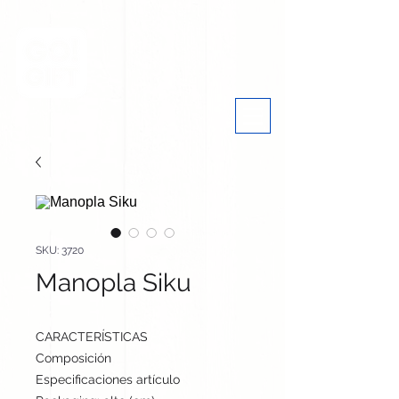
SKU: 3720
Manopla Siku
CARACTERÍSTICAS
Composición
Polar Fleece 180 g/ m2
Especificaciones artículo
11 cm / 8 cm / cm | 16 g