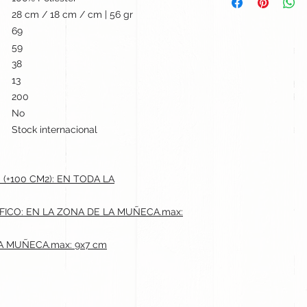
28 cm / 18 cm / cm | 56 gr
69
59
38
13
200
No
Stock internacional
+100 CM2): EN TODA LA
ICO: EN LA ZONA DE LA MUÑECA.max:
LA MUÑECA.max: 9x7 cm