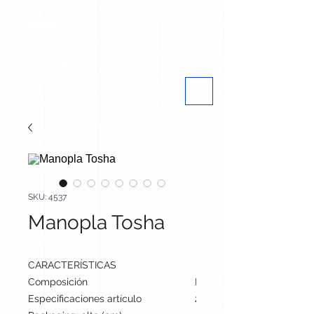
SKU: 4537
Manopla Tosha
CARACTERÍSTICAS
Composición
Poliéster/ Neopreno
Especificaciones artículo
26 cm / 18 cm / cm | 50 