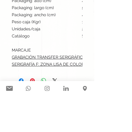
Packaging: alto (cm)
40
Packaging: largo (cm)
59
Packaging: ancho (cm)
48
Peso caja (Kgr)
13
Unidades/caja
200
Catálogo
Stock internacional
MARCAJE
GRABACIÓN TRANSFER SERIGRÁFICO: ZONA LISA DE COLOR.
SERIGRAFÍA F: ZONA LISA DE COLOR.max: 6x5 cm
Síguenos en nuestras redes
sociales:
Contacto@gogift.cl
Badajoz 100, oficina 523, Las