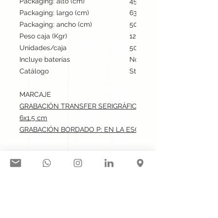
Packaging: alto (cm)
45
Packaging: largo (cm)
63
Packaging: ancho (cm)
50
Peso caja (Kgr)
12
Unidades/caja
50
Incluye baterías
No
Catálogo
Stock internacional
MARCAJE
GRABACIÓN TRANSFER SERIGRÁFICO: EN UN BRAZO DEL M
6x1.5 cm
GRABACIÓN BORDADO P: EN LA ESQUINA DE LA MANTA.max:
Síguenos en nuestras redes
sociales: