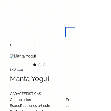
SKU: 4721
Manta Yogui
CARACTERÍSTICAS
Composición
Polar Fleece 200 g/ m2
Especificaciones artículo
100 cm / 75 cm / cm | 200 