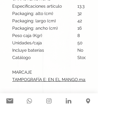
Especificaciones artículo
13.3 cm / 7.6 cm / 2.4 cm | 14
Packaging: alto (cm)
32
Packaging: largo (cm)
42
Packaging: ancho (cm)
16
Peso caja (Kgr)
8
Unidades/caja
50
Incluye baterías
No
Catálogo
Stock internacional
MARCAJE
TAMPOGRAFÍA E: EN EL MANGO.max: 3x1.5 cm
Síguenos en nuestras redes
sociales: