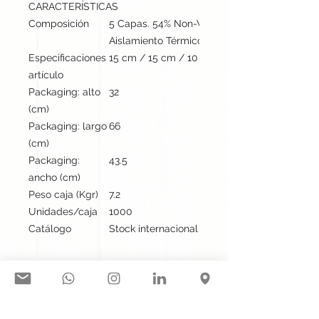
CARACTERÍSTICAS
Composición
5 Capas. 54% Non-Woven/ 24.5% Meltblown/
Aislamiento Térmico de Algodón
Especificaciones
15 cm / 15 cm / 10 cm | 3 gr
artículo
Packaging: alto
32
(cm)
Packaging: largo
66
(cm)
Packaging:
43.5
ancho (cm)
Peso caja (Kgr)
7.2
Unidades/caja
1000
Catálogo
Stock internacional
Síguenos en nuestras redes