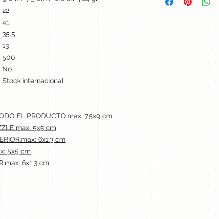
22
41
35.5
13
500
No
Stock internacional
 TODO EL PRODUCTO.max: 7.5x9 cm
ZZLE.max: 5x5 cm
ERIOR.max: 6x1.3 cm
x: 5x5 cm
.max: 6x1.3 cm