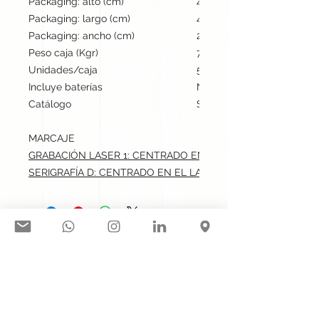
Packaging: alto (cm)
40
Packaging: largo (cm)
42
Packaging: ancho (cm)
28
Peso caja (Kgr)
7
Unidades/caja
500
Incluye baterías
No
Catálogo
Stock internacional
MARCAJE
GRABACIÓN LASER 1: CENTRADO EN EL LATERAL.max: 5x4.5
SERIGRAFÍA D: CENTRADO EN EL LATERAL.max: 5x4.5 cm
Síguenos en nuestras redes
sociales:
Contacto@gogift.cl