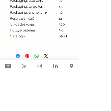
Packaging: alto (cm)
30
Packaging: largo (cm)
45
Packaging: ancho (cm)
30
Peso caja (Kgr)
12
Unidades/caja
300
Incluye baterías
No
Catálogo
Stock internacional
Síguenos en nuestras redes
sociales:
Contacto@gogift.cl
Badajoz 100, oficina 523, Las
Condes, Chile.