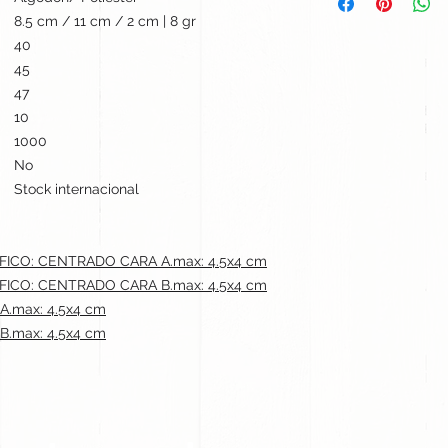
8.5 cm / 11 cm / 2 cm | 8 gr
40
45
47
10
1000
No
Stock internacional
ICO: CENTRADO CARA A.max: 4.5x4 cm
ICO: CENTRADO CARA B.max: 4.5x4 cm
.max: 4.5x4 cm
.max: 4.5x4 cm