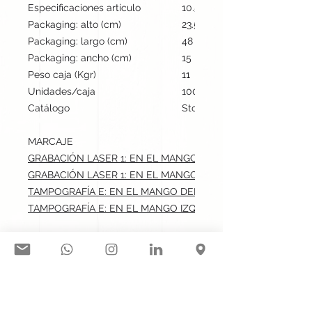
Especificaciones artículo
10.5 cm / 5 cm / 1.7 cm | 90
Packaging: alto (cm)
23.5
Packaging: largo (cm)
48
Packaging: ancho (cm)
15
Peso caja (Kgr)
11
Unidades/caja
100
Catálogo
Stock internacional
MARCAJE
GRABACIÓN LASER 1: EN EL MANGO DERECHO.max: 3x0.5 c
GRABACIÓN LASER 1: EN EL MANGO IZQUIERDO.max: 3x0.5 
TAMPOGRAFÍA E: EN EL MANGO DERECHO.max: 3x0.5 cm
TAMPOGRAFÍA E: EN EL MANGO IZQUIERDO.max: 3x0.5 cm
Síguenos en nuestras redes
sociales: