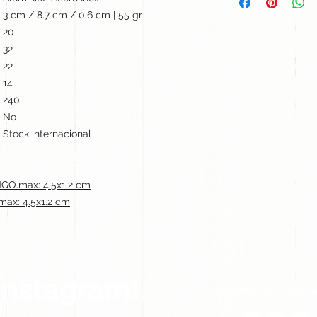
3 cm / 8.7 cm / 0.6 cm | 55 gr
20
32
22
14
240
No
Stock internacional
O.max: 4.5x1.2 cm
x: 4.5x1.2 cm
Instagram!
Síguenos en nuestra