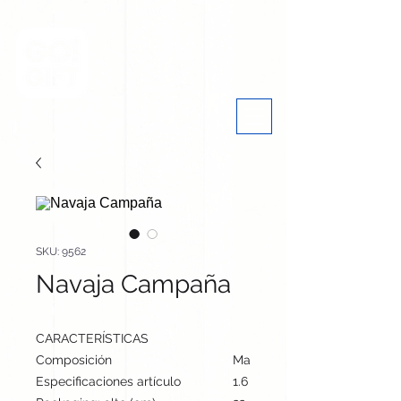
SKU: 9562
Navaja Campaña
CARACTERÍSTICAS
Composición
Madera/ Acero Inox
Especificaciones artículo
1.6 cm / 9.4 cm / 1.6 cm | 56