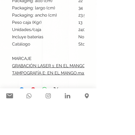
Packaging: alto (cm)
22
Packaging: largo (cm)
34
Packaging: ancho (cm)
23.5
Peso caja (Kgr)
13
Unidades/caja
240
Incluye baterías
No
Catálogo
Stock internacional
MARCAJE
GRABACIÓN LASER 1: EN EL MANGO.max: 4x0.4 cm
TAMPOGRAFÍA E: EN EL MANGO.max: 4x0.4 cm
Síguenos en nuestras redes
sociales:
Contacto@gogift.cl