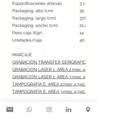
Especificaciones artículo
3 cm / 11.2 cm / 2.3 cm | 202
Packaging: alto (cm)
30.8
Packaging: largo (cm)
37.8
Packaging: ancho (cm)
21.2
Peso caja (Kgr)
14
Unidades/caja
40
MARCAJE
GRABACIÓN TRANSFER SERIGRÁFICO: AREA 1.max: 2x4 cm
GRABACIÓN LASER 1: AREA 2.max: 4.5x0.5 cm
GRABACIÓN LASER 1: AREA 3.max: 4.5x0.5 cm
TAMPOGRAFÍA E: AREA 2.max: 4.5x0.5 cm
TAMPOGRAFÍA E: AREA 3.max: 4.5x0.5 cm
Síguenos en nuestras redes
sociales: