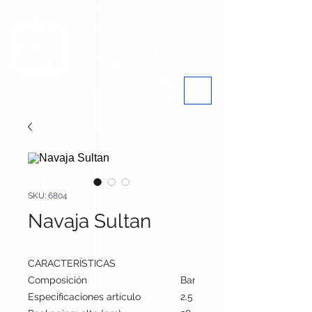
SKU: 6804
Navaja Sultan
CARACTERÍSTICAS
Composición
Bambú/ Acero Inox
Especificaciones artículo
2.5 cm / 9.8 cm / 1.4 cm | 60