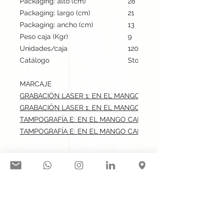
Packaging: alto (cm)
28
Packaging: largo (cm)
21
Packaging: ancho (cm)
13
Peso caja (Kgr)
9
Unidades/caja
120
Catálogo
Stock internacional
MARCAJE
GRABACIÓN LASER 1: EN EL MANGO CARA A.max: 3.5x0.8 cm
GRABACIÓN LASER 1: EN EL MANGO CARA B.max: 3.5x0.8 cm
TAMPOGRAFÍA E: EN EL MANGO CARA A.max: 3.5x0.8 cm
TAMPOGRAFÍA E: EN EL MANGO CARA B.max: 3.5x0.8 cm
Síguenos en nuestras redes
sociales: