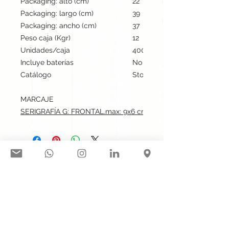
Packaging: alto (cm)
22
Packaging: largo (cm)
39
Packaging: ancho (cm)
37
Peso caja (Kgr)
12
Unidades/caja
400
Incluye baterías
No
Catálogo
Stock internacional
MARCAJE
SERIGRAFÍA G: FRONTAL.max: 9x6 cm
Síguenos en nuestras redes
sociales:
Contacto@gogift.cl
Badajoz 100, oficina 523, Las