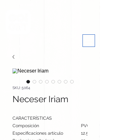
SKU: 5064
Neceser Iriam
CARACTERÍSTICAS
Composición
PVC
Especificaciones artículo
12.5 cm / 17 cm / 4.5 cm | 25