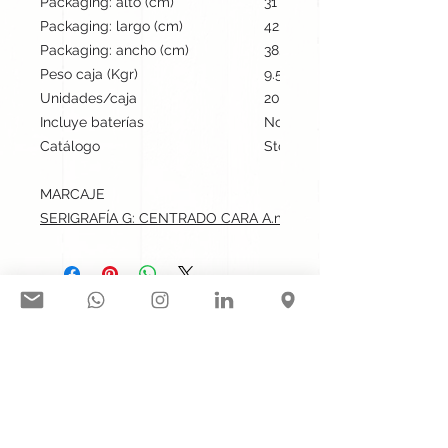
Packaging: alto (cm)
31
Packaging: largo (cm)
42.5
Packaging: ancho (cm)
38.5
Peso caja (Kgr)
9.5
Unidades/caja
200
Incluye baterías
No
Catálogo
Stock internacional
MARCAJE
SERIGRAFÍA G: CENTRADO CARA A.max: 10x6 cm
Síguenos en nuestras redes
sociales:
Contacto@gogift.cl
Badajoz 100, oficina 523, Las