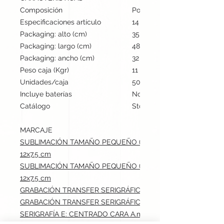
Composición
Poliéster
Especificaciones artículo
14 cm / 22 cm / 6.5 cm | 20
Packaging: alto (cm)
35
Packaging: largo (cm)
48
Packaging: ancho (cm)
32
Peso caja (Kgr)
11
Unidades/caja
500
Incluye baterías
No
Catálogo
Stock internacional
MARCAJE
SUBLIMACIÓN TAMAÑO PEQUEÑO (-100 CM2): CENTRADO C
12x7.5 cm
SUBLIMACIÓN TAMAÑO PEQUEÑO (-100 CM2): CENTRADO C
12x7.5 cm
GRABACIÓN TRANSFER SERIGRÁFICO: CENTRADO CARA A.max
GRABACIÓN TRANSFER SERIGRÁFICO: CENTRADO CARA B.max
SERIGRAFÍA E: CENTRADO CARA A.max: 9x5 cm