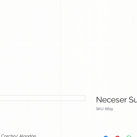
CLIENTES
EQUIPO
CATALOGOS
Neceser S
SKU: 6619
Corcho/ Algodón