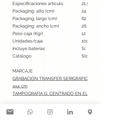
Especificaciones artículo
21.5 cm / 11.1 cm / 2 cm | 85
Packaging: alto (cm)
24
Packaging: largo (cm)
62
Packaging: ancho (cm)
26.5
Peso caja (Kgr)
12
Unidades/caja
100
Incluye baterías
Si
Catálogo
Stock internacional
MARCAJE
GRABACIÓN TRANSFER SERIGRÁFICO: CENTRADO EN EL BOL
4x4 cm
TAMPOGRAFÍA G: CENTRADO EN EL BOLSILLO.max: 4x4 cm
Síguenos en nuestras redes
sociales: