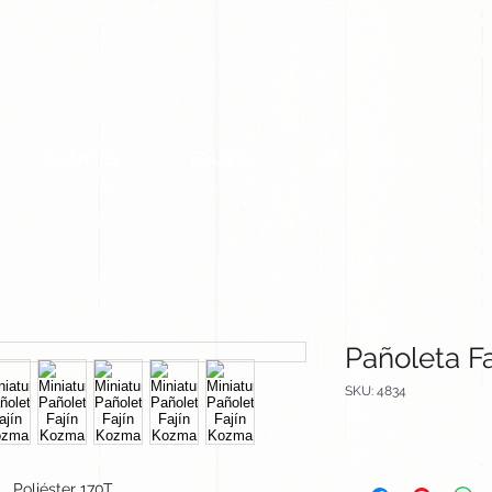
CLIENTES
EQUIPO
CATALOGOS
Pañoleta F
SKU: 4834
Poliéster 170T