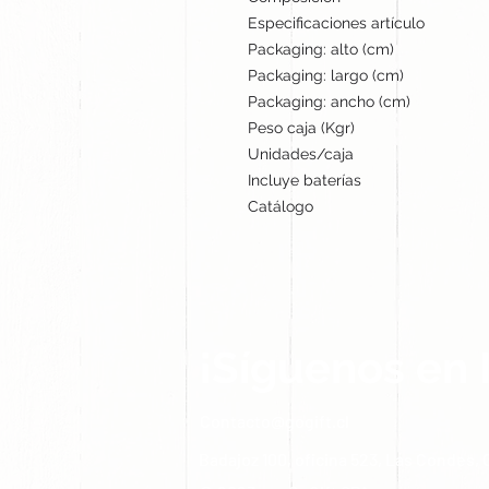
Especificaciones artículo
Packaging: alto (cm)
Packaging: largo (cm)
Packaging: ancho (cm)
Peso caja (Kgr)
Unidades/caja
Incluye baterías
Catálogo
¡Síguenos en 
Contacto@gogift.cl
Badajoz 100, oficina 523, Las Condes, C