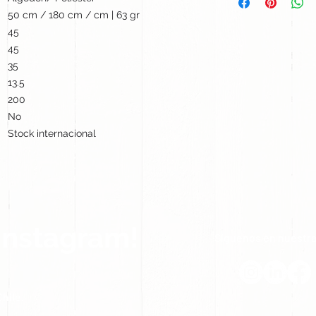
50 cm / 180 cm / cm | 63 gr
45
45
35
13.5
200
No
Stock internacional
Instagram!
Síguenos en nuestra
hile.