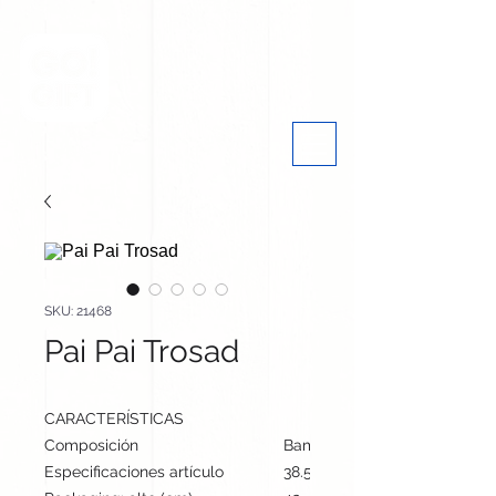
SKU: 21468
Pai Pai Trosad
CARACTERÍSTICAS
Composición
Bambú/ Papel
Especificaciones artículo
38.5 cm / 24 cm / 0.9 cm | 2