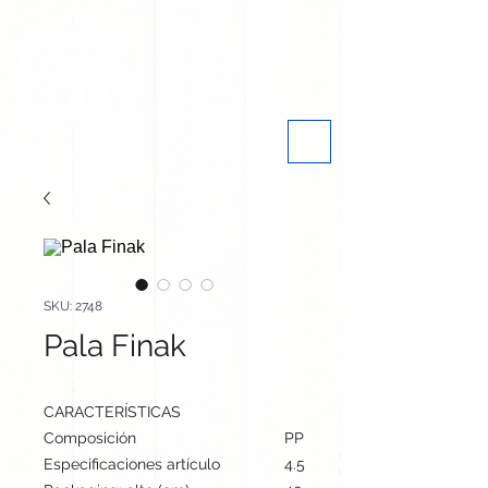
SKU: 2748
Pala Finak
CARACTERÍSTICAS
Composición
PP
Especificaciones artículo
4.5 cm / 23 cm / 8.8 cm | 39