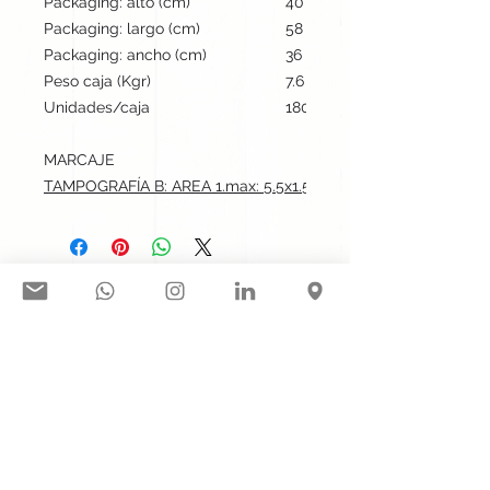
Packaging: alto (cm)
40
Packaging: largo (cm)
58
Packaging: ancho (cm)
36
Peso caja (Kgr)
7.6
Unidades/caja
180
MARCAJE
TAMPOGRAFÍA B: AREA 1.max: 5.5x1.5 cm
Síguenos en nuestras redes
sociales:
Contacto@gogift.cl
Badajoz 100, oficina 523, Las
Condes, Chile.