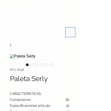
SKU: 6498
Paleta Serly
CARACTERÍSTICAS
Composición
Bambú
Especificaciones artículo
30 cm / 6 cm / 0.9 cm | 38 