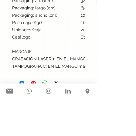
Packaging: alto (cm)
32
Packaging: largo (cm)
65.5
Packaging: ancho (cm)
10.5
Peso caja (Kgr)
11
Unidades/caja
200
Catálogo
Stock internacional
MARCAJE
GRABACIÓN LASER 1: EN EL MANGO.max: 7x1.5 cm
TAMPOGRAFÍA C: EN EL MANGO.max: 7x1.5 cm
Síguenos en nuestras redes
sociales:
Contacto@gogift.cl
Badajoz 100, oficina 523, Las