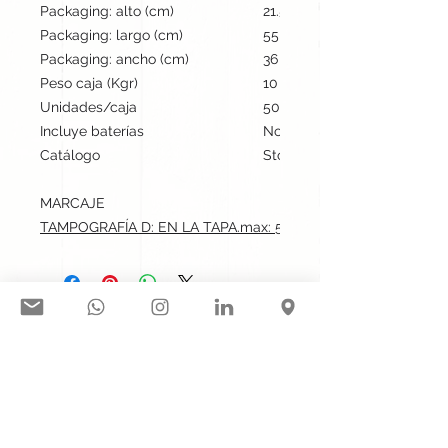
Packaging: alto (cm)
21.5
Packaging: largo (cm)
55
Packaging: ancho (cm)
36
Peso caja (Kgr)
10
Unidades/caja
50
Incluye baterías
No
Catálogo
Stock internacional
MARCAJE
TAMPOGRAFÍA D: EN LA TAPA.max: 5x1.5 cm
Síguenos en nuestras redes
sociales:
Contacto@gogift.cl