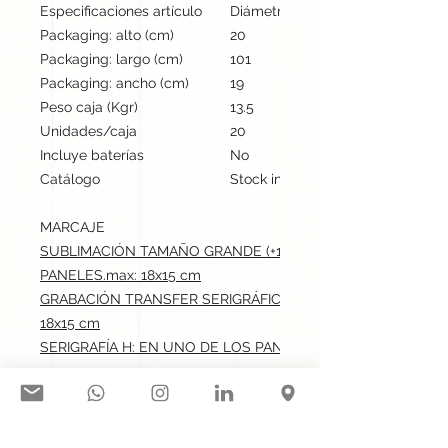
Especificaciones artículo
Diámetro: 135 cm, alto: cm | Peso
Packaging: alto (cm)
20
Packaging: largo (cm)
101
Packaging: ancho (cm)
19
Peso caja (Kgr)
13.5
Unidades/caja
20
Incluye baterías
No
Catálogo
Stock internacional
MARCAJE
SUBLIMACIÓN TAMAÑO GRANDE (+100 CM2): EN UNO DE LO
PANELES.max: 18x15 cm
GRABACIÓN TRANSFER SERIGRÁFICO: EN UNO DE LOS PANE
18x15 cm
SERIGRAFÍA H: EN UNO DE LOS PANELES.max: 18x15 cm
Síguenos en nuestras redes