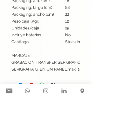
Packaging: alto (cm)
18
Packaging: largo (cm)
88
Packaging: ancho (cm)
22
Peso caja (Kgr)
12
Unidades/caja
25
Incluye baterías
No
Catálogo
Stock internacional
MARCAJE
GRABACIÓN TRANSFER SERIGRÁFICO: EN UN PANEL.max: 18
SERIGRAFÍA G: EN UN PANEL.max: 18x10 cm
Síguenos en nuestras redes
sociales:
Contacto@gogift.cl