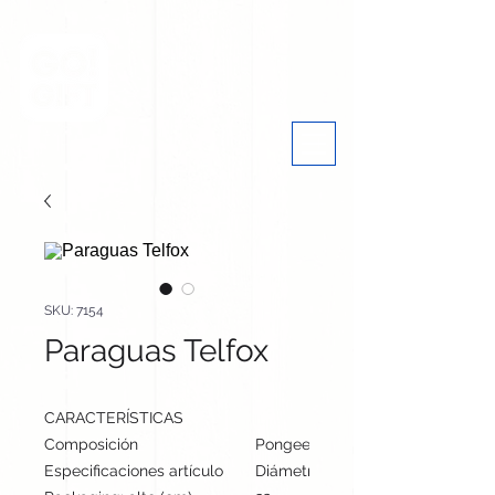
SKU: 7154
Paraguas Telfox
CARACTERÍSTICAS
Composición
Pongee 190T. Varillas Fibra de Vi
Especificaciones artículo
Diámetro: 95 cm, alto: cm | Peso: