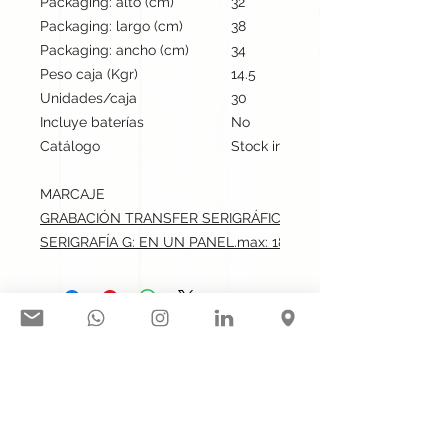
Packaging: alto (cm)
32
Packaging: largo (cm)
38
Packaging: ancho (cm)
34
Peso caja (Kgr)
14.5
Unidades/caja
30
Incluye baterías
No
Catálogo
Stock internacional
MARCAJE
GRABACIÓN TRANSFER SERIGRÁFICO: EN UN PANEL.max: 18
SERIGRAFÍA G: EN UN PANEL.max: 18x10 cm
Síguenos en nuestras redes
sociales:
Contacto@gogift.cl