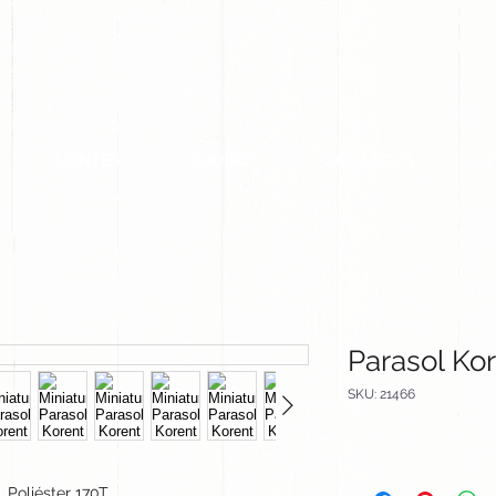
CLIENTES
EQUIPO
CATALOGOS
Parasol Ko
SKU: 21466
Poliéster 170T