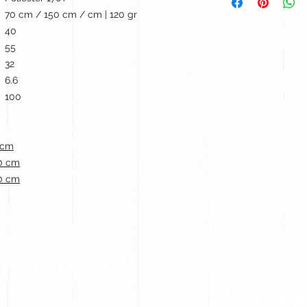
70 cm / 150 cm / cm | 120 gr
40
55
32
6.6
100
 cm
0 cm
0 cm
Instagram!
Síguenos en nuestra