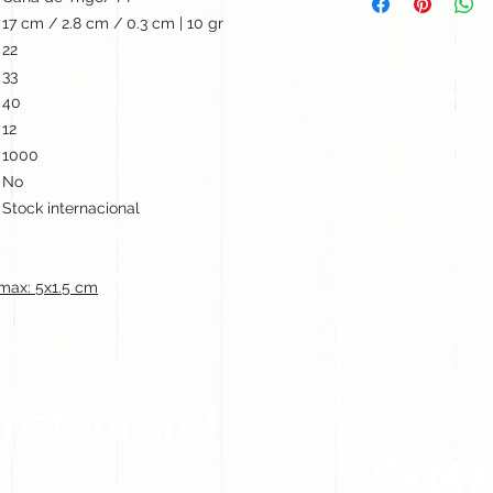
17 cm / 2.8 cm / 0.3 cm | 10 gr
22
33
40
12
1000
No
Stock internacional
ax: 5x1.5 cm
Instagram!
Síguenos en nuestra