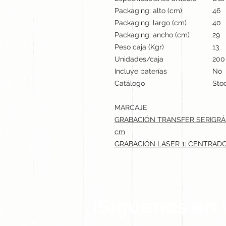
Packaging: alto (cm)
46
Packaging: largo (cm)
40
Packaging: ancho (cm)
29
Peso caja (Kgr)
13
Unidades/caja
200
Incluye baterías
No
Catálogo
Stoc
MARCAJE
GRABACIÓN TRANSFER SERIGRÁF
cm
GRABACIÓN LASER 1: CENTRADO
¡Síguenos en 