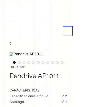
SKU: AP1011
Pendrive AP1011
CARACTERÍSTICAS
Especificaciones artículo
0.2 cm / 5.7 cm / 2.4 cm | 12
Catálogo
Stock internacional