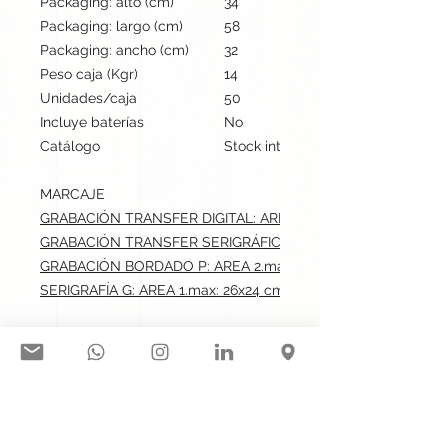
Packaging: alto (cm)
34
Packaging: largo (cm)
58
Packaging: ancho (cm)
32
Peso caja (Kgr)
14
Unidades/caja
50
Incluye baterías
No
Catálogo
Stock internacional
MARCAJE
GRABACIÓN TRANSFER DIGITAL: AREA 1.max: 26x24 cm
GRABACIÓN TRANSFER SERIGRÁFICO: AREA 1.max: 26x24 cm
GRABACIÓN BORDADO P: AREA 2.max: 12x12 cm
SERIGRAFÍA G: AREA 1.max: 26x24 cm
Síguenos en nuestras redes
sociales: