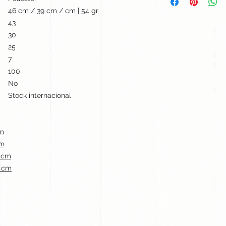
46 cm / 39 cm / cm | 54 gr
43
30
25
7
100
No
Stock internacional
cm
cm
9 cm
5 cm