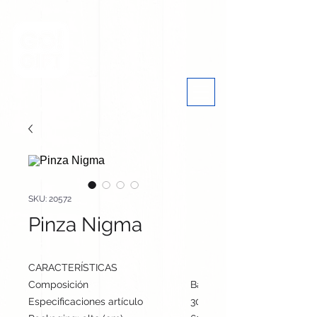
SKU: 20572
Pinza Nigma
CARACTERÍSTICAS
Composición
Bambú
Especificaciones artículo
30 cm / 5 cm / 1.3 cm | 24 