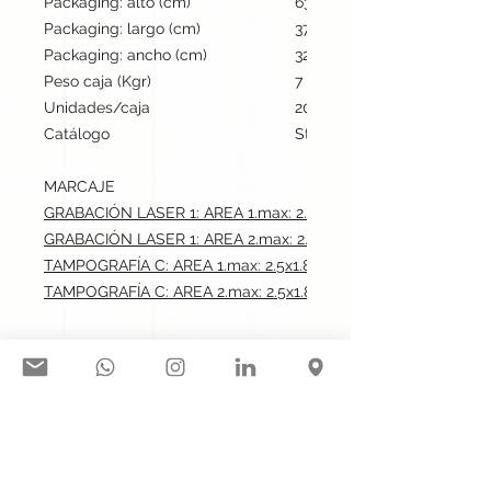
Packaging: alto (cm)
63
Packaging: largo (cm)
37
Packaging: ancho (cm)
32
Peso caja (Kgr)
7
Unidades/caja
200
Catálogo
Stock internacional
MARCAJE
GRABACIÓN LASER 1: AREA 1.max: 2.5x1.8 cm
GRABACIÓN LASER 1: AREA 2.max: 2.5x1.8 cm
TAMPOGRAFÍA C: AREA 1.max: 2.5x1.8 cm
TAMPOGRAFÍA C: AREA 2.max: 2.5x1.8 cm
Síguenos en nuestras redes
sociales: