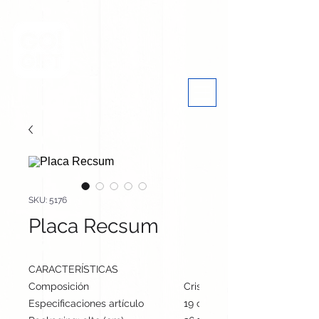
SKU: 5176
Placa Recsum
CARACTERÍSTICAS
Composición
Cristal
Especificaciones artículo
19 cm / 14 cm / 4.5 cm | 690