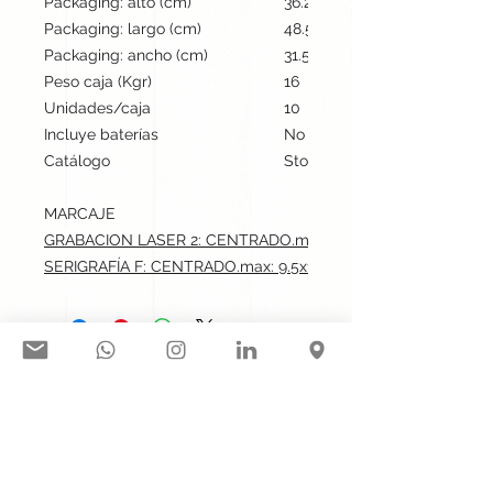
Packaging: alto (cm)
36.2
Packaging: largo (cm)
48.5
Packaging: ancho (cm)
31.5
Peso caja (Kgr)
16
Unidades/caja
10
Incluye baterías
No
Catálogo
Stock internacional
MARCAJE
GRABACION LASER 2: CENTRADO.max: 9.5x14 cm
SERIGRAFÍA F: CENTRADO.max: 9.5x14 cm
Síguenos en nuestras redes
sociales:
Contacto@gogift.cl