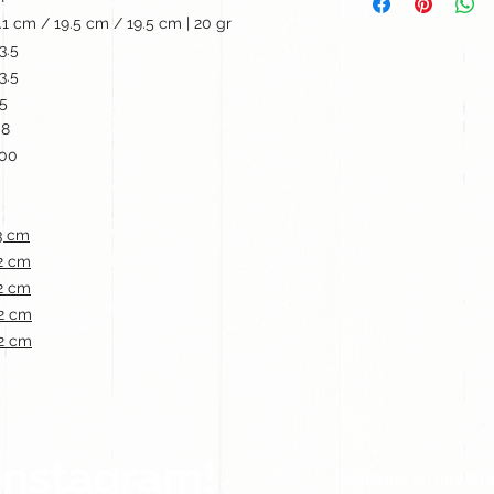
.1 cm / 19.5 cm / 19.5 cm | 20 gr
3.5
3.5
5
.8
00
3 cm
2 cm
2 cm
2 cm
2 cm
Instagram!
Síguenos en nuestra