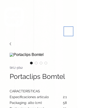
SKU: 5612
Portaclips Bomtel
CARACTERÍSTICAS
Especificaciones artículo
2.1 cm / 9.3 cm / 4.6 cm | 36
Packaging: alto (cm)
58