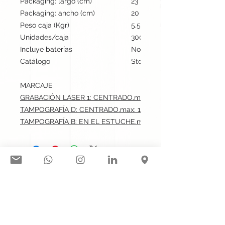
Packaging: largo (cm)
23
Packaging: ancho (cm)
20
Peso caja (Kgr)
5.5
Unidades/caja
300
Incluye baterías
No
Catálogo
Stock internacional
MARCAJE
GRABACIÓN LASER 1: CENTRADO.max: 1.5x1 cm
TAMPOGRAFÍA D: CENTRADO.max: 1.5x1 cm
TAMPOGRAFÍA B: EN EL ESTUCHE.max: 6x2 cm
Síguenos en nuestras redes
sociales:
Contacto@gogift.cl