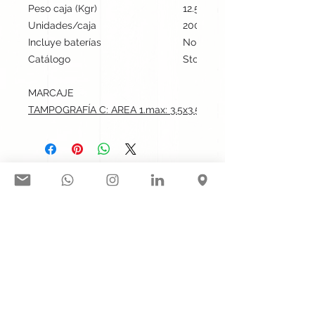
Peso caja (Kgr)
12.5
Unidades/caja
200
Incluye baterías
No
Catálogo
Stock internacional
MARCAJE
TAMPOGRAFÍA C: AREA 1.max: 3.5x3.5 cm
Síguenos en nuestras redes
sociales:
Contacto@gogift.cl
Badajoz 100, oficina 523, Las
Condes, Chile.
© 2023 por GoGift SPA