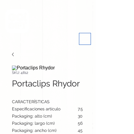
SKU: 4812
Portaclips Rhydor
CARACTERÍSTICAS
Especificaciones artículo
7.5 cm / 5.1 cm / 6.9 cm | 56
Packaging: alto (cm)
30
Packaging: largo (cm)
56
Packaging: ancho (cm)
45