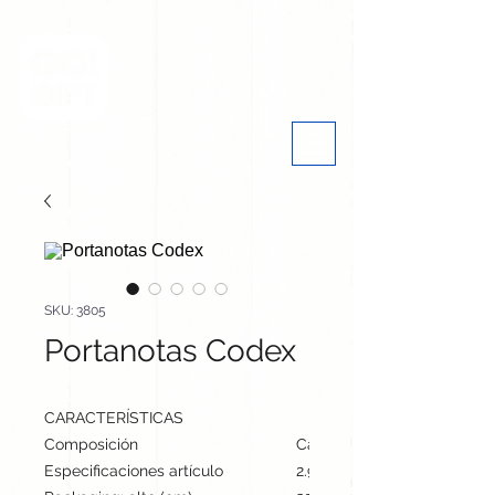
SKU: 3805
Portanotas Codex
CARACTERÍSTICAS
Composición
Cartón
Especificaciones artículo
2.9 cm / 8 cm / 8 cm | 108 