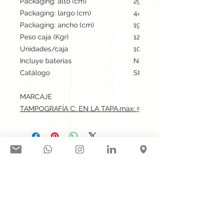
Packaging: alto (cm)
29
Packaging: largo (cm)
44
Packaging: ancho (cm)
19
Peso caja (Kgr)
12.5
Unidades/caja
100
Incluye baterías
No
Catálogo
Stock internacional
MARCAJE
TAMPOGRAFÍA C: EN LA TAPA.max: 5x5 cm
Síguenos en nuestras redes
sociales:
Contacto@gogift.cl
Badajoz 100, oficina 523, Las