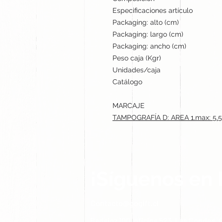
Especificaciones artículo
Packaging: alto (cm)
Packaging: largo (cm)
Packaging: ancho (cm)
Peso caja (Kgr)
Unidades/caja
Catálogo
MARCAJE
TAMPOGRAFÍA D: AREA 1.max: 5.5
¡Síguenos en 
Contacto@gogift.cl
Badajoz 100, oficina 523, Las Condes, C