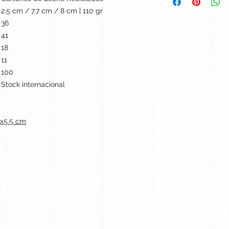
2.5 cm / 7.7 cm / 8 cm | 110 gr
36
41
18
11
100
Stock internacional
x5.5 cm
Instagram!
Síguenos en nuestra
hile.