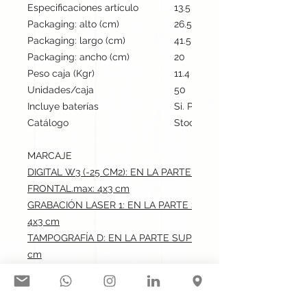
Especificaciones artículo
13.5 cm / 7.1 cm / 1.5 cm | 18
Packaging: alto (cm)
26.5
Packaging: largo (cm)
41.5
Packaging: ancho (cm)
20
Peso caja (Kgr)
11.4
Unidades/caja
50
Incluye baterías
Si. Powerbank
Catálogo
Stock internacional
MARCAJE
DIGITAL W3 (-25 CM2): EN LA PARTE SUPERIOR EN LA CARA
FRONTAL.max: 4x3 cm
GRABACIÓN LASER 1: EN LA PARTE SUPERIOR EN LA CARA 
4x3 cm
TAMPOGRAFÍA D: EN LA PARTE SUPERIOR EN LA CARA FRON
cm