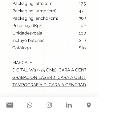
Packaging: alto (cm)
17.5
Packaging: largo (cm)
47
Packaging: ancho (cm)
36.5
Peso caja (Kgr)
10.6
Unidades/caja
100
Incluye baterías
Si. Powerbank
Catálogo
Stock internacional
MARCAJE
DIGITAL W3 (-25 CM2): CARA A CENTRADO.max: 4.5x4 cm
GRABACION LASER 2: CARA A CENTRADO.max: 4.5x4 cm
TAMPOGRAFÍA D: CARA A CENTRADO.max: 4.5x4 cm
Síguenos en nuestras redes
sociales: