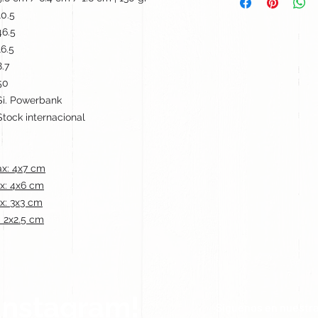
10.5
46.5
16.5
8.7
50
Si. Powerbank
Stock internacional
x: 4x7 cm
x: 4x6 cm
x: 3x3 cm
 2x2.5 cm
Instagram!
Síguenos en nuestra