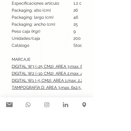
Especificaciones artículo
1.2 cm / 7.9 cm / 3.7 cm | 30 g
Packaging: alto (cm)
26
Packaging: largo (cm)
46
Packaging: ancho (cm)
25
Peso caja (Kgr)
9
Unidades/caja
200
Catálogo
Stock internacional
MARCAJE
DIGITAL W3 (-25 CM2): AREA 3.max: 6x2.5 cm
DIGITAL W2 (-10 CM2): AREA 2.max: 4x2.5 cm
DIGITAL W1 (-5 CM2): AREA 1.max: 2.2x2.2 cm
TAMPOGRAFÍA D: AREA 3.max: 6x2.5 cm
Síguenos en nuestras redes
sociales: